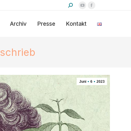
SEARCH:
YouTube
Facebook
page
page
Archiv
Presse
Kontakt
opens
opens
in
in
new
new
window
window
schrieb
Juni
6
2023