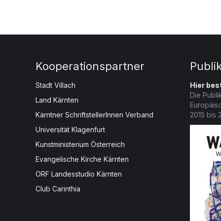
Kooperationspartner
Publi
Stadt Villach
Hier best
Die Publi
Land Kärnten
Europäis
Kärntner SchriftstellerInnen Verband
2015 bis 
Universität Klagenfurt
Kunstministerium Österreich
Evangelische Kirche Kärnten
ORF Landesstudio Kärnten
Club Carinthia