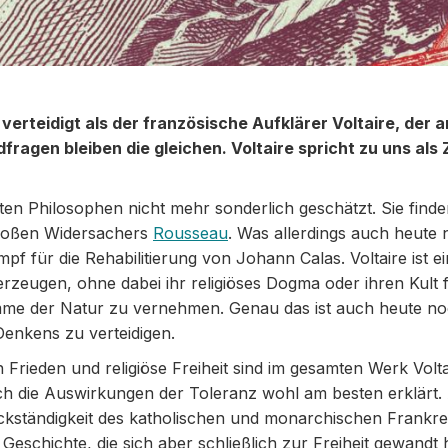
 verteidigt als der französische Aufklärer Voltaire, der
fragen bleiben die gleichen. Voltaire spricht zu uns als
sten Philosophen nicht mehr sonderlich geschätzt. Sie fin
 großen Widersachers
Rousseau
. Was allerdings auch heute n
mpf für die Rehabilitierung von Johann Calas. Voltaire ist ei
eugen, ohne dabei ihr religiöses Dogma oder ihren Kult fr
me der Natur zu vernehmen. Genau das ist auch heute noch w
Denkens zu verteidigen.
n Frieden und religiöse Freiheit sind im gesamten Werk Volt
h die Auswirkungen der Toleranz wohl am besten erklärt. A
ständigkeit des katholischen und monarchischen Frankreich.
Geschichte, die sich aber schließlich zur Freiheit gewand