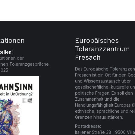
kationen
Europäisches
Toleranzzentrum
ellen!
Fresach
kationen der
chen Toleranzgespräche
Das Europäische Toleranzzen
2025
Fresach ist ein Ort für den G
und Wissensaustausch über
gesellschaftliche, kulturelle u
politische Fragen. Es soll den
Zusammenhalt und die
Handlungsfähigkeit Europas ü
ethnische, sprachliche und rel
Grenzen hinaus stärken.
Postadresse:
Italiener Straße 38 | 9500 Vill