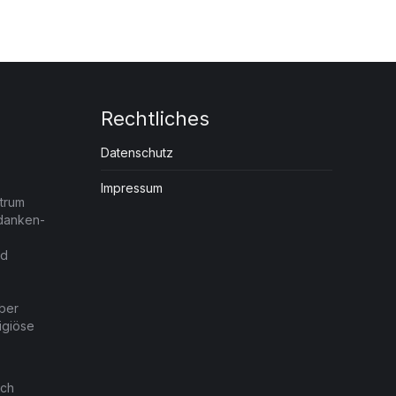
Rechtliches
Datenschutz
Impressum
trum
edanken-
nd
ber
igiöse
ach