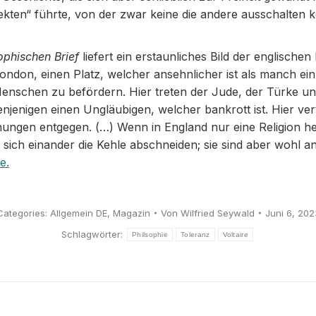
ekten“ führte, von der zwar keine die andere ausschalten 
ophischen Brief
liefert ein erstaunliches Bild der englische
ondon, einen Platz, welcher ansehnlicher ist als manch ei
enschen zu befördern. Hier treten der Jude, der Türke und
enigen einen Ungläubigen, welcher bankrott ist. Hier ver
ungen entgegen. (…) Wenn in England nur eine Religion h
sich einander die Kehle abschneiden; sie sind aber wohl an 
e.
Categories:
Allgemein DE
,
Magazin
Von
Wilfried Seywald
Juni 6, 202
Schlagwörter:
Philsophie
Toleranz
Voltaire